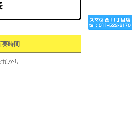
表
所要時間
お預かり