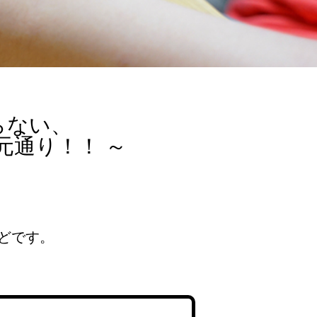
らない、
通り！！ ～
どです。