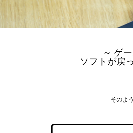
～ ゲ
ソフトが戻
そのよ