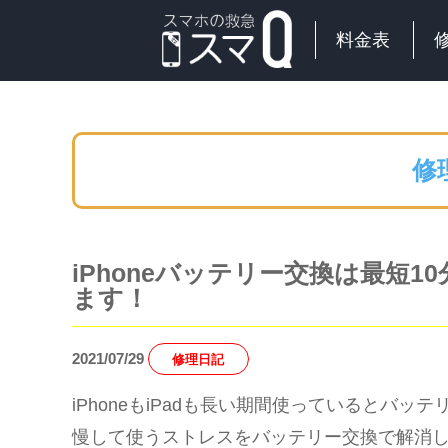
料金表
修
iPhoneバッテリー交換は最短1
ます！
2021/07/29
修理日記
iPhoneもiPadも長い期間使っているとバ
慢して使うストレスをバッテリー交換で解消し