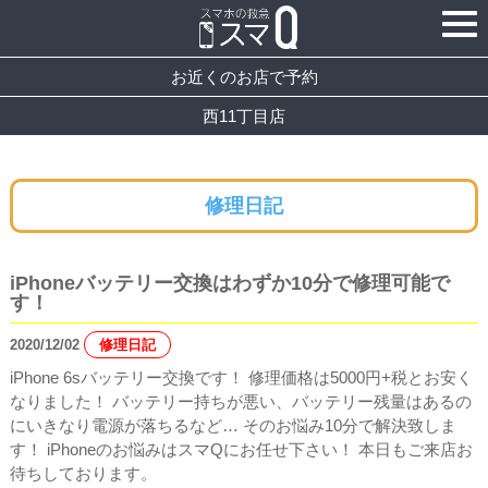
お近くのお店で予約
西11丁目店
修理日記
iPhoneバッテリー交換はわずか10分で修理可能で
す！
2020/12/02
修理日記
iPhone 6sバッテリー交換です！ 修理価格は5000円+税とお安く
なりました！ バッテリー持ちが悪い、バッテリー残量はあるの
にいきなり電源が落ちるなど… そのお悩み10分で解決致しま
す！ iPhoneのお悩みはスマQにお任せ下さい！ 本日もご来店お
待ちしております。